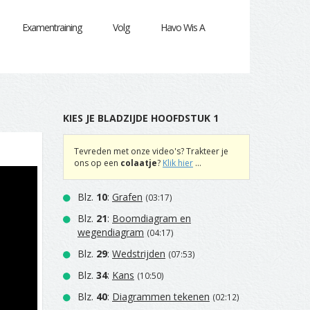
Examentraining
Volg
Havo Wis A
KIES JE BLADZIJDE HOOFDSTUK 1
Tevreden met onze video's? Trakteer je
ons op een
colaatje
?
Klik hier
...
Blz.
10
:
Grafen
(03:17)
Blz.
21
:
Boomdiagram en
wegendiagram
(04:17)
Blz.
29
:
Wedstrijden
(07:53)
Blz.
34
:
Kans
(10:50)
Blz.
40
:
Diagrammen tekenen
(02:12)