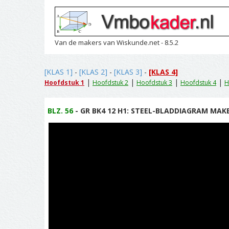
Van de makers van Wiskunde.net - 8.5.2
[KLAS 1]
-
[KLAS 2]
-
[KLAS 3]
-
[KLAS 4]
|
|
|
|
Hoofdstuk 1
Hoofdstuk 2
Hoofdstuk 3
Hoofdstuk 4
H
BLZ. 56
- GR BK4 12 H1: STEEL-BLADDIAGRAM MAKE