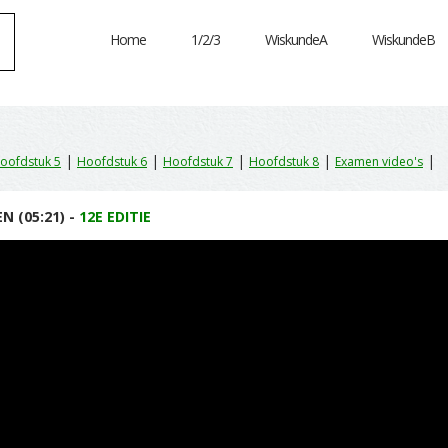
Home
1/2/3
WiskundeA
WiskundeB
|
|
|
|
|
oofdstuk 5
Hoofdstuk 6
Hoofdstuk 7
Hoofdstuk 8
Examen video's
N (05:21) -
12E EDITIE