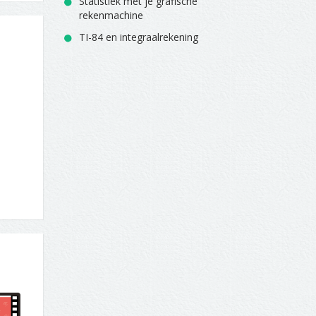
Statistiek met je grafische
rekenmachine
TI-84 en integraalrekening