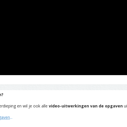
n?
rdieping en wil je ook alle
video-uitwerkingen van de opgaven
ui
pgaven
...