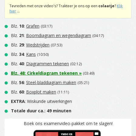
Tevreden met onze video's? Trakteer je ons op een
colaatje
?
Klik
hier
...
Blz.
10
:
Grafen
(03:17)
Blz.
21
:
Boomdiagram en wegendiagram
(04:17)
Blz.
29
:
Wedstrijden
(07:53)
Blz.
34
:
Kans
(10:50)
Blz.
40
:
Diagrammen tekenen
(02:12)
Blz.
48
:
Cirkeldiagram tekenen
»
(03:49)
Blz.
56
:
Steel-bladdiagram maken
(05:21)
Blz.
60
:
Boxplot maken
(11:11)
EXTRA
: Wiskunde uitwerkingen
Totale duur ca.: 49 minuten
Boek ons examenvideo-pakket om te slagen!