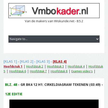
Van de makers van Wiskunde.net - 8.5.2
[KLAS 1]
-
[KLAS 2]
-
[KLAS 3]
-
[KLAS 4]
|
|
|
|
Hoofdstuk 1
Hoofdstuk 2
Hoofdstuk 3
Hoofdstuk 4
Hoofdstuk
|
|
|
|
|
5
Hoofdstuk 6
Hoofdstuk 7
Hoofdstuk 8
Examen video's
BLZ. 48
- GR BK4 12 H1: CIRKELDIAGRAM TEKENEN (03:49) -
12E EDITIE