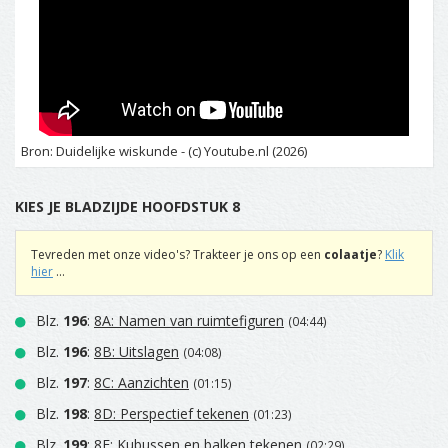
Bron: Duidelijke wiskunde - (c) Youtube.nl (2026)
KIES JE BLADZIJDE HOOFDSTUK 8
Tevreden met onze video's? Trakteer je ons op een
colaatje
?
Klik
hier
...
Blz.
196
:
8A: Namen van ruimtefiguren
(04:44)
Blz.
196
:
8B: Uitslagen
(04:08)
Blz.
197
:
8C: Aanzichten
(01:15)
Blz.
198
:
8D: Perspectief tekenen
(01:23)
Blz.
199
:
8E: Kubussen en balken tekenen
(02:29)