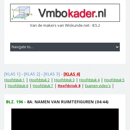
Van de makers van Wiskunde.net - 8.5.2
[KLAS 1]
-
[KLAS 2]
-
[KLAS 3]
-
[KLAS 4]
|
|
|
|
Hoofdstuk 1
Hoofdstuk 2
Hoofdstuk 3
Hoofdstuk 4
Hoofdstuk 5
|
|
|
|
|
Hoofdstuk 6
Hoofdstuk 7
Hoofdstuk 8
Examen video's
BLZ. 196
- 8A: NAMEN VAN RUIMTEFIGUREN (04:44)