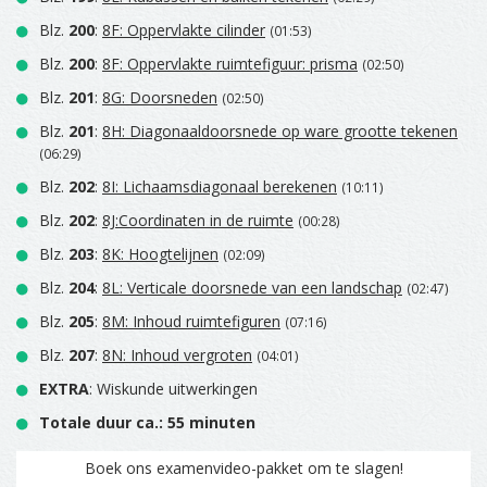
Blz.
200
:
8F: Oppervlakte cilinder
(01:53)
Blz.
200
:
8F: Oppervlakte ruimtefiguur: prisma
(02:50)
Blz.
201
:
8G: Doorsneden
(02:50)
Blz.
201
:
8H: Diagonaaldoorsnede op ware grootte tekenen
(06:29)
Blz.
202
:
8I: Lichaamsdiagonaal berekenen
(10:11)
Blz.
202
:
8J:Coordinaten in de ruimte
(00:28)
Blz.
203
:
8K: Hoogtelijnen
(02:09)
Blz.
204
:
8L: Verticale doorsnede van een landschap
(02:47)
Blz.
205
:
8M: Inhoud ruimtefiguren
(07:16)
Blz.
207
:
8N: Inhoud vergroten
(04:01)
EXTRA
: Wiskunde uitwerkingen
Totale duur ca.: 55 minuten
Boek ons examenvideo-pakket om te slagen!