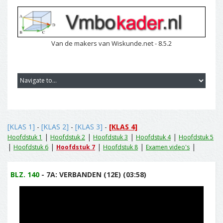
Van de makers van Wiskunde.net - 8.5.2
[KLAS 1]
-
[KLAS 2]
-
[KLAS 3]
-
[KLAS 4]
|
|
|
|
Hoofdstuk 1
Hoofdstuk 2
Hoofdstuk 3
Hoofdstuk 4
Hoofdstuk 5
|
|
|
|
|
Hoofdstuk 6
Hoofdstuk 7
Hoofdstuk 8
Examen video's
BLZ. 140
- 7A: VERBANDEN (12E) (03:58)