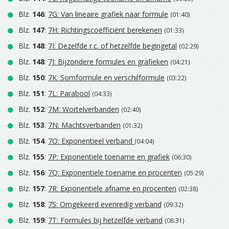
Blz.
146
:
7G: Van lineaire grafiek naar formule
(01:40)
Blz.
147
:
7H: Richtingscoëfficiënt berekenen
(01:33)
Blz.
148
:
7I: Dezelfde r.c. of hetzelfde begingetal
(02:29)
Blz.
148
:
7J: Bijzondere formules en grafieken
(04:21)
Blz.
150
:
7K: Somformule en verschilformule
(03:22)
Blz.
151
:
7L: Parabool
(04:33)
Blz.
152
:
7M: Wortelverbanden
(02:40)
Blz.
153
:
7N: Machtsverbanden
(01:32)
Blz.
154
:
7O: Exponentieel verband
(04:04)
Blz.
155
:
7P: Exponentiele toename en grafiek
(06:30)
Blz.
156
:
7Q: Exponentiele toename en procenten
(05:29)
Blz.
157
:
7R: Exponentiele afname en procenten
(02:38)
Blz.
158
:
7S: Omgekeerd evenredig verband
(09:32)
Blz.
159
:
7T: Formules bij hetzelfde verband
(08:31)