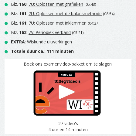
Blz.
160
:
7U: Oplossen met grafieken
(05:43)
Blz.
161
:
7U: Oplossen met de balansmethode
(08:54)
Blz.
161
:
7U: Oplossen met inklemmen
(04:27)
Blz.
162
:
7V: Periodiek verband
(05:21)
EXTRA
: Wiskunde uitwerkingen
Totale duur ca.: 111 minuten
Boek ons examenvideo-pakket om te slagen!
27 video's
4 uur en 14 minuten