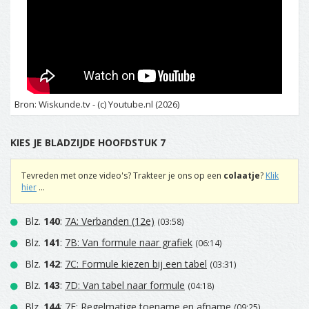
Bron: Wiskunde.tv - (c) Youtube.nl (2026)
KIES JE BLADZIJDE HOOFDSTUK 7
Tevreden met onze video's? Trakteer je ons op een
colaatje
?
Klik
hier
...
Blz.
140
:
7A: Verbanden (12e)
(03:58)
Blz.
141
:
7B: Van formule naar grafiek
(06:14)
Blz.
142
:
7C: Formule kiezen bij een tabel
(03:31)
Blz.
143
:
7D: Van tabel naar formule
(04:18)
Blz.
144
:
7E: Regelmatige toename en afname
(09:25)