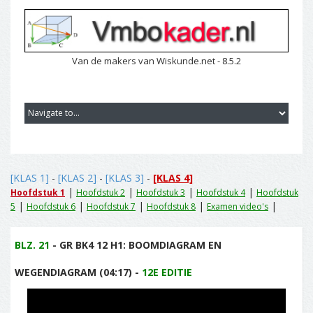
Van de makers van Wiskunde.net - 8.5.2
[KLAS 1]
-
[KLAS 2]
-
[KLAS 3]
-
[KLAS 4]
|
|
|
|
Hoofdstuk 1
Hoofdstuk 2
Hoofdstuk 3
Hoofdstuk 4
Hoofdstuk
|
|
|
|
|
5
Hoofdstuk 6
Hoofdstuk 7
Hoofdstuk 8
Examen video's
BLZ. 21
- GR BK4 12 H1: BOOMDIAGRAM EN
WEGENDIAGRAM (04:17) -
12E EDITIE