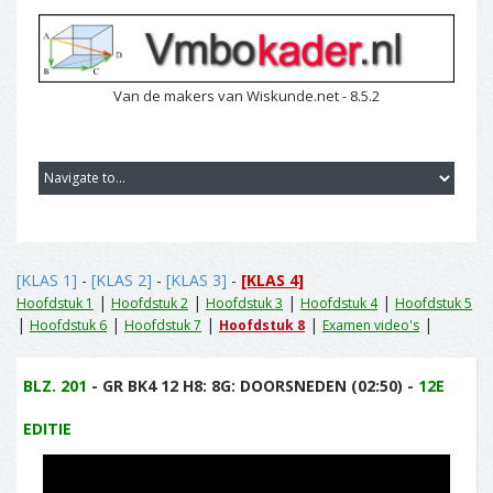
Van de makers van Wiskunde.net - 8.5.2
[KLAS 1]
-
[KLAS 2]
-
[KLAS 3]
-
[KLAS 4]
|
|
|
|
Hoofdstuk 1
Hoofdstuk 2
Hoofdstuk 3
Hoofdstuk 4
Hoofdstuk 5
|
|
|
|
|
Hoofdstuk 6
Hoofdstuk 7
Hoofdstuk 8
Examen video's
BLZ. 201
- GR BK4 12 H8: 8G: DOORSNEDEN (02:50) -
12E
EDITIE