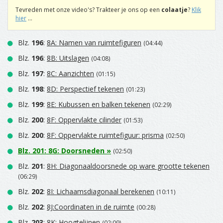
Tevreden met onze video's? Trakteer je ons op een
colaatje
?
Klik
hier
...
Blz.
196
:
8A: Namen van ruimtefiguren
(04:44)
Blz.
196
:
8B: Uitslagen
(04:08)
Blz.
197
:
8C: Aanzichten
(01:15)
Blz.
198
:
8D: Perspectief tekenen
(01:23)
Blz.
199
:
8E: Kubussen en balken tekenen
(02:29)
Blz.
200
:
8F: Oppervlakte cilinder
(01:53)
Blz.
200
:
8F: Oppervlakte ruimtefiguur: prisma
(02:50)
Blz.
201
:
8G: Doorsneden
»
(02:50)
Blz.
201
:
8H: Diagonaaldoorsnede op ware grootte tekenen
(06:29)
Blz.
202
:
8I: Lichaamsdiagonaal berekenen
(10:11)
Blz.
202
:
8J:Coordinaten in de ruimte
(00:28)
Blz.
203
:
8K: Hoogtelijnen
(02:09)