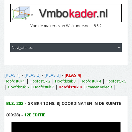
Van de makers van Wiskunde.net - 8.5.2
[KLAS 1]
-
[KLAS 2]
-
[KLAS 3]
-
[KLAS 4]
|
|
|
|
Hoofdstuk 1
Hoofdstuk 2
Hoofdstuk 3
Hoofdstuk 4
Hoofdstuk 5
|
|
|
|
|
Hoofdstuk 6
Hoofdstuk 7
Hoofdstuk 8
Examen video's
BLZ. 202
- GR BK4 12 H8: 8J:COORDINATEN IN DE RUIMTE
(00:28) -
12E EDITIE