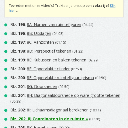
Tevreden met onze video's? Trakteer je ons op een
colaatje
?
Klik
hier
...
Blz.
196
:
8A: Namen van ruimtefiguren
(04:44)
Blz.
196
:
8B: Uitslagen
(04:08)
Blz.
197
:
8C: Aanzichten
(01:15)
Blz.
198
:
8D: Perspectief tekenen
(01:23)
Blz.
199
:
8E: Kubussen en balken tekenen
(02:29)
Blz.
200
:
8F: Oppervlakte cilinder
(01:53)
Blz.
200
:
8F: Oppervlakte ruimtefiguur: prisma
(02:50)
Blz.
201
:
8G: Doorsneden
(02:50)
Blz.
201
:
8H: Diagonaaldoorsnede op ware grootte tekenen
(06:29)
Blz.
202
:
8I: Lichaamsdiagonaal berekenen
(10:11)
Blz.
202
:
8J:Coordinaten in de ruimte
»
(00:28)
Blz.
203
:
8K: Hoogtelijnen
(02:09)