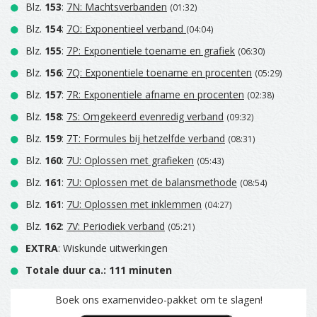
Blz.
153
:
7N: Machtsverbanden
(01:32)
Blz.
154
:
7O: Exponentieel verband
(04:04)
Blz.
155
:
7P: Exponentiele toename en grafiek
(06:30)
Blz.
156
:
7Q: Exponentiele toename en procenten
(05:29)
Blz.
157
:
7R: Exponentiele afname en procenten
(02:38)
Blz.
158
:
7S: Omgekeerd evenredig verband
(09:32)
Blz.
159
:
7T: Formules bij hetzelfde verband
(08:31)
Blz.
160
:
7U: Oplossen met grafieken
(05:43)
Blz.
161
:
7U: Oplossen met de balansmethode
(08:54)
Blz.
161
:
7U: Oplossen met inklemmen
(04:27)
Blz.
162
:
7V: Periodiek verband
(05:21)
EXTRA
: Wiskunde uitwerkingen
Totale duur ca.: 111 minuten
Boek ons examenvideo-pakket om te slagen!