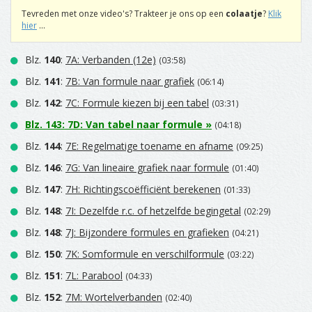
Tevreden met onze video's? Trakteer je ons op een
colaatje
?
Klik
hier
...
Blz.
140
:
7A: Verbanden (12e)
(03:58)
Blz.
141
:
7B: Van formule naar grafiek
(06:14)
Blz.
142
:
7C: Formule kiezen bij een tabel
(03:31)
Blz.
143
:
7D: Van tabel naar formule
»
(04:18)
Blz.
144
:
7E: Regelmatige toename en afname
(09:25)
Blz.
146
:
7G: Van lineaire grafiek naar formule
(01:40)
Blz.
147
:
7H: Richtingscoëfficiënt berekenen
(01:33)
Blz.
148
:
7I: Dezelfde r.c. of hetzelfde begingetal
(02:29)
Blz.
148
:
7J: Bijzondere formules en grafieken
(04:21)
Blz.
150
:
7K: Somformule en verschilformule
(03:22)
Blz.
151
:
7L: Parabool
(04:33)
Blz.
152
:
7M: Wortelverbanden
(02:40)