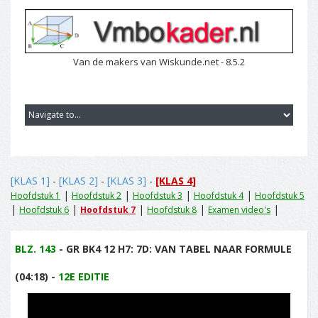
Van de makers van Wiskunde.net - 8.5.2
[KLAS 1]
-
[KLAS 2]
-
[KLAS 3]
-
[KLAS 4]
|
|
|
|
Hoofdstuk 1
Hoofdstuk 2
Hoofdstuk 3
Hoofdstuk 4
Hoofdstuk 5
|
|
|
|
|
Hoofdstuk 6
Hoofdstuk 7
Hoofdstuk 8
Examen video's
BLZ. 143
- GR BK4 12 H7: 7D: VAN TABEL NAAR FORMULE
(04:18) -
12E EDITIE