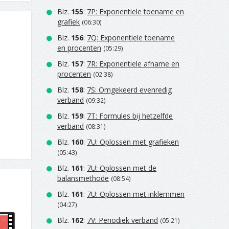
Blz.
155
:
7P: Exponentiele toename en
grafiek
(06:30)
Blz.
156
:
7Q: Exponentiele toename
en procenten
(05:29)
Blz.
157
:
7R: Exponentiele afname en
procenten
(02:38)
Blz.
158
:
7S: Omgekeerd evenredig
verband
(09:32)
Blz.
159
:
7T: Formules bij hetzelfde
verband
(08:31)
Blz.
160
:
7U: Oplossen met grafieken
(05:43)
Blz.
161
:
7U: Oplossen met de
balansmethode
(08:54)
Blz.
161
:
7U: Oplossen met inklemmen
(04:27)
Blz.
162
:
7V: Periodiek verband
(05:21)