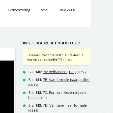
Examentraining
Volg
Havo Wis A
KIES JE BLADZIJDE HOOFDSTUK 7
Tevreden met onze video's? Trakteer je
ons op een
colaatje
?
Klik hier
...
Blz.
140
:
7A: Verbanden (12e)
(03:58)
Blz.
141
:
7B: Van formule naar grafiek
(06:14)
Blz.
142
:
7C: Formule kiezen bij een
tabel
(03:31)
Blz.
143
:
7D: Van tabel naar formule
(04:18)