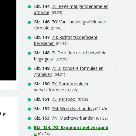
Blz.
144
:
7E: Regelmatige toename en
afname
(09:25)
Blz.
146
:
7G: Van lineaire grafiek naar
formule
(01:40)
Blz.
147
:
7H: Richtingscoëfficiënt
berekenen
(01:33)
Blz.
148
:
7I: Dezelfde r.c. of hetzelfde
begingetal
(02:29)
Blz.
148
:
7J: Bijzondere formules en
grafieken
(04:21)
Blz.
150
:
7K: Somformule en
verschilformule
(03:22)
Blz.
151
:
7L: Parabool
(04:33)
Blz.
152
:
7M: Wortelverbanden
(02:40)
t je
Blz.
153
:
7N: Machtsverbanden
(01:32)
Blz.
154
:
7O: Exponentieel verband
»
(04:04)