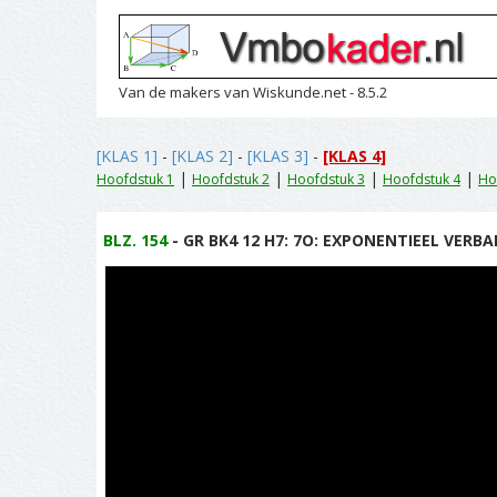
Van de makers van Wiskunde.net - 8.5.2
[KLAS 1]
-
[KLAS 2]
-
[KLAS 3]
-
[KLAS 4]
|
|
|
|
Hoofdstuk 1
Hoofdstuk 2
Hoofdstuk 3
Hoofdstuk 4
Ho
BLZ. 154
- GR BK4 12 H7: 7O: EXPONENTIEEL VERBAN