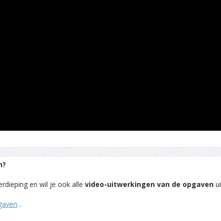
n?
rdieping en wil je ook alle
video-uitwerkingen van de opgaven
ui
pgaven
...