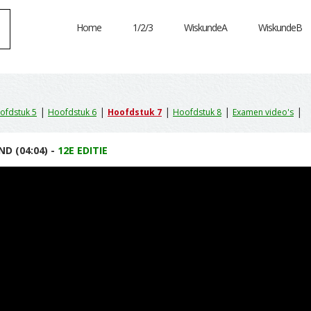
Home
1/2/3
WiskundeA
WiskundeB
|
|
|
|
|
ofdstuk 5
Hoofdstuk 6
Hoofdstuk 7
Hoofdstuk 8
Examen video's
D (04:04) -
12E EDITIE