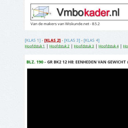
Van de makers van Wiskunde.net - 8.5.2
[KLAS 1]
-
[KLAS 2]
-
[KLAS 3]
-
[KLAS 4]
|
|
|
|
Hoofdstuk 1
Hoofdstuk 2
Hoofdstuk 3
Hoofdstuk 4
Ho
BLZ. 190
- GR BK2 12 H8: EENHEDEN VAN GEWICHT (