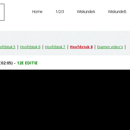
Home
1/2/3
WiskundeA
WiskundeB
|
|
|
|
|
ofdstuk 5
Hoofdstuk 6
Hoofdstuk 7
Hoofdstuk 8
Examen video's
02:05) -
12E EDITIE