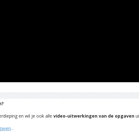
n?
rdieping en wil je ook alle
video-uitwerkingen van de opgaven
ui
pgaven
...