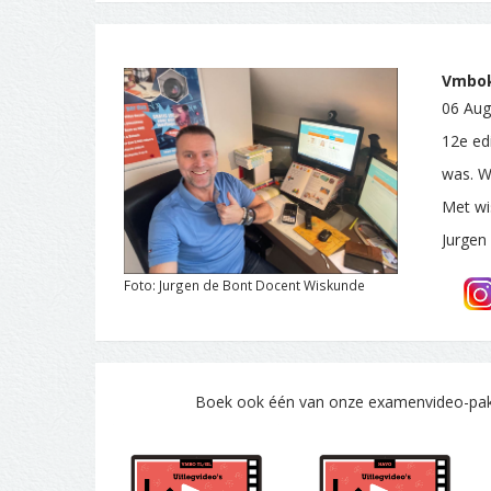
Vmbok
06 Aug
12e ed
was. W
Met wi
Jurgen
Foto: Jurgen de Bont Docent Wiskunde
Boek ook één van onze examenvideo-pakke