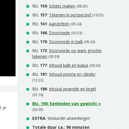
Blz.
156
:
Schets maken
(08:35)
Blz.
157
:
Tekenen in perspectief
(16:55)
Blz.
161
:
Aanzichten
(05:24)
Blz.
166
:
Doorsnede
(02:53)
Blz.
170
:
Doorsnede in balk
(05:26)
Blz.
173
:
Doorsnede op ware grootte
tekenen
(05:59)
Blz.
177
:
Inhoud balk en kubus
(00:42)
Blz.
181
:
Inhoud prisma en cilinder
(12:23)
Blz.
186
:
Inhoud piramide en kegel
(07:16)
Blz.
190
:
Eenheden van gewicht
»
t je
(02:05)
EXTRA
: Wiskunde uitwerkingen
Totale duur ca.: 96 minuten