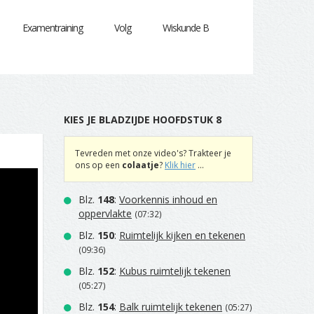
Examentraining
Volg
Wiskunde B
KIES JE BLADZIJDE HOOFDSTUK 8
Tevreden met onze video's? Trakteer je
ons op een
colaatje
?
Klik hier
...
Blz.
148
:
Voorkennis inhoud en
oppervlakte
(07:32)
Blz.
150
:
Ruimtelijk kijken en tekenen
(09:36)
Blz.
152
:
Kubus ruimtelijk tekenen
(05:27)
Blz.
154
:
Balk ruimtelijk tekenen
(05:27)