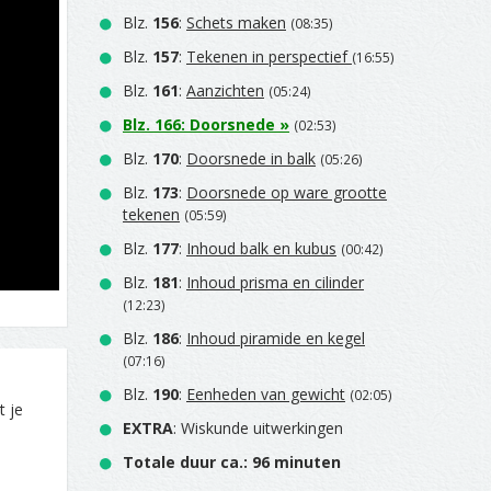
Blz.
156
:
Schets maken
(08:35)
Blz.
157
:
Tekenen in perspectief
(16:55)
Blz.
161
:
Aanzichten
(05:24)
Blz.
166
:
Doorsnede
»
(02:53)
Blz.
170
:
Doorsnede in balk
(05:26)
Blz.
173
:
Doorsnede op ware grootte
tekenen
(05:59)
Blz.
177
:
Inhoud balk en kubus
(00:42)
Blz.
181
:
Inhoud prisma en cilinder
(12:23)
Blz.
186
:
Inhoud piramide en kegel
(07:16)
Blz.
190
:
Eenheden van gewicht
(02:05)
t je
EXTRA
: Wiskunde uitwerkingen
Totale duur ca.: 96 minuten