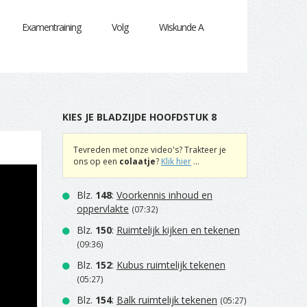
Examentraining
Volg
Wiskunde A
KIES JE BLADZIJDE HOOFDSTUK 8
Tevreden met onze video's? Trakteer je
ons op een
colaatje
?
Klik hier
...
Blz.
148
:
Voorkennis inhoud en
oppervlakte
(07:32)
Blz.
150
:
Ruimtelijk kijken en tekenen
(09:36)
Blz.
152
:
Kubus ruimtelijk tekenen
(05:27)
Blz.
154
:
Balk ruimtelijk tekenen
(05:27)