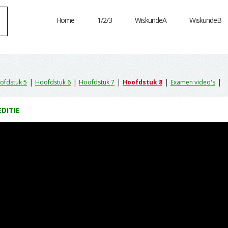
Home
1/2/3
WiskundeA
WiskundeB
|
|
|
|
|
ofdstuk 5
Hoofdstuk 6
Hoofdstuk 7
Hoofdstuk 8
Examen video's
EDITIE