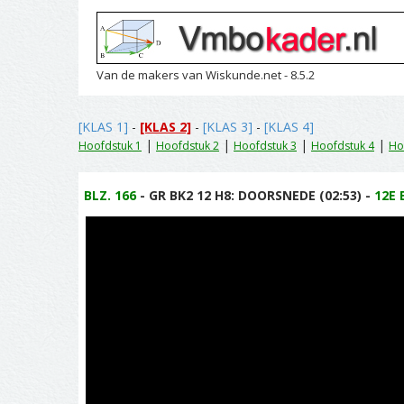
Van de makers van Wiskunde.net - 8.5.2
[KLAS 1]
-
[KLAS 2]
-
[KLAS 3]
-
[KLAS 4]
|
|
|
|
Hoofdstuk 1
Hoofdstuk 2
Hoofdstuk 3
Hoofdstuk 4
Ho
BLZ. 166
- GR BK2 12 H8: DOORSNEDE (02:53) -
12E 