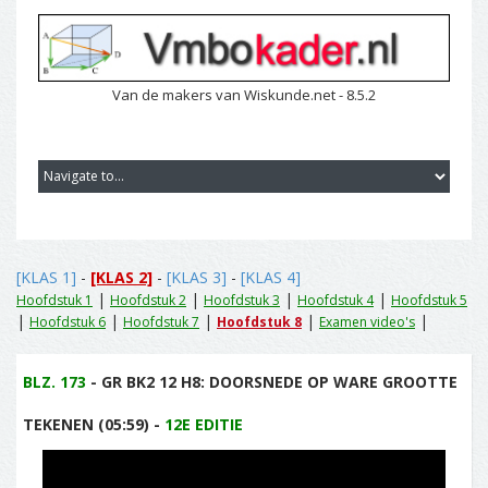
Van de makers van Wiskunde.net - 8.5.2
[KLAS 1]
-
[KLAS 2]
-
[KLAS 3]
-
[KLAS 4]
|
|
|
|
Hoofdstuk 1
Hoofdstuk 2
Hoofdstuk 3
Hoofdstuk 4
Hoofdstuk 5
|
|
|
|
|
Hoofdstuk 6
Hoofdstuk 7
Hoofdstuk 8
Examen video's
BLZ. 173
- GR BK2 12 H8: DOORSNEDE OP WARE GROOTTE
TEKENEN (05:59) -
12E EDITIE