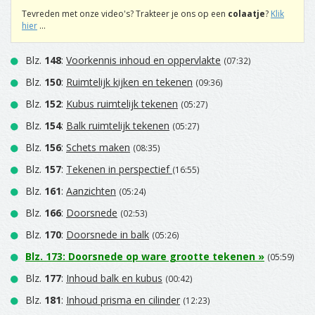
Tevreden met onze video's? Trakteer je ons op een
colaatje
?
Klik
hier
...
Blz.
148
:
Voorkennis inhoud en oppervlakte
(07:32)
Blz.
150
:
Ruimtelijk kijken en tekenen
(09:36)
Blz.
152
:
Kubus ruimtelijk tekenen
(05:27)
Blz.
154
:
Balk ruimtelijk tekenen
(05:27)
Blz.
156
:
Schets maken
(08:35)
Blz.
157
:
Tekenen in perspectief
(16:55)
Blz.
161
:
Aanzichten
(05:24)
Blz.
166
:
Doorsnede
(02:53)
Blz.
170
:
Doorsnede in balk
(05:26)
Blz.
173
:
Doorsnede op ware grootte tekenen
»
(05:59)
Blz.
177
:
Inhoud balk en kubus
(00:42)
Blz.
181
:
Inhoud prisma en cilinder
(12:23)