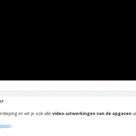
n?
rdieping en wil je ook alle
video-uitwerkingen van de opgaven
ui
pgaven
...