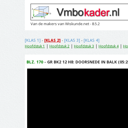
Van de makers van Wiskunde.net - 8.5.2
[KLAS 1]
-
[KLAS 2]
-
[KLAS 3]
-
[KLAS 4]
|
|
|
|
Hoofdstuk 1
Hoofdstuk 2
Hoofdstuk 3
Hoofdstuk 4
Ho
BLZ. 170
- GR BK2 12 H8: DOORSNEDE IN BALK (05:2