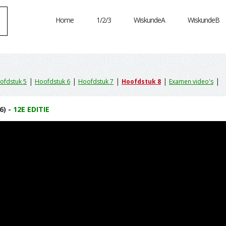
Home
1/2/3
WiskundeA
WiskundeB
|
|
|
|
|
ofdstuk 5
Hoofdstuk 6
Hoofdstuk 7
Hoofdstuk 8
Examen video's
6) -
12E EDITIE