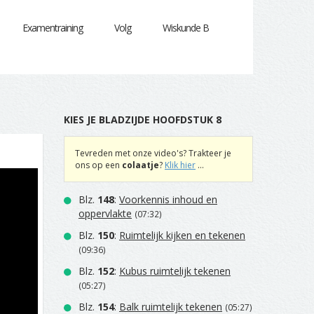
Examentraining
Volg
Wiskunde B
KIES JE BLADZIJDE HOOFDSTUK 8
Tevreden met onze video's? Trakteer je
ons op een
colaatje
?
Klik hier
...
Blz.
148
:
Voorkennis inhoud en
oppervlakte
(07:32)
Blz.
150
:
Ruimtelijk kijken en tekenen
(09:36)
Blz.
152
:
Kubus ruimtelijk tekenen
(05:27)
Blz.
154
:
Balk ruimtelijk tekenen
(05:27)