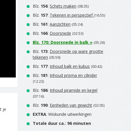
Blz.
156
:
Schets maken
(08:35)
Blz.
157
:
Tekenen in perspectief
(16:55)
Blz.
161
:
Aanzichten
(05:24)
Blz.
166
:
Doorsnede
(02:53)
Blz.
170
:
Doorsnede in balk
»
(05:26)
Blz.
173
:
Doorsnede op ware grootte
tekenen
(05:59)
Blz.
177
:
Inhoud balk en kubus
(00:42)
Blz.
181
:
Inhoud prisma en cilinder
(12:23)
Blz.
186
:
Inhoud piramide en kegel
(07:16)
Blz.
190
:
Eenheden van gewicht
(02:05)
t je
EXTRA
: Wiskunde uitwerkingen
Totale duur ca.: 96 minuten