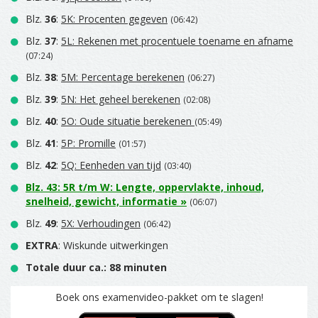
Blz.
36
:
5K: Procenten gegeven
(06:42)
Blz.
37
:
5L: Rekenen met procentuele toename en afname
(07:24)
Blz.
38
:
5M: Percentage berekenen
(06:27)
Blz.
39
:
5N: Het geheel berekenen
(02:08)
Blz.
40
:
5O: Oude situatie berekenen
(05:49)
Blz.
41
:
5P: Promille
(01:57)
Blz.
42
:
5Q: Eenheden van tijd
(03:40)
Blz.
43
:
5R t/m W: Lengte, oppervlakte, inhoud,
snelheid, gewicht, informatie
»
(06:07)
Blz.
49
:
5X: Verhoudingen
(06:42)
EXTRA
: Wiskunde uitwerkingen
Totale duur ca.: 88 minuten
Boek ons examenvideo-pakket om te slagen!