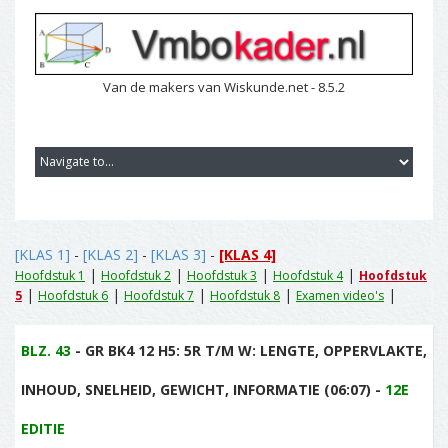
Van de makers van Wiskunde.net - 8.5.2
[KLAS 1]
-
[KLAS 2]
-
[KLAS 3]
-
[KLAS 4]
|
|
|
|
Hoofdstuk 1
Hoofdstuk 2
Hoofdstuk 3
Hoofdstuk 4
Hoofdstuk
|
|
|
|
|
5
Hoofdstuk 6
Hoofdstuk 7
Hoofdstuk 8
Examen video's
BLZ. 43
- GR BK4 12 H5: 5R T/M W: LENGTE, OPPERVLAKTE,
INHOUD, SNELHEID, GEWICHT, INFORMATIE (06:07) -
12E
EDITIE