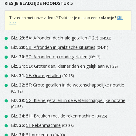
KIES JE BLADZIJDE HOOFDSTUK 5
Tevreden met onze video's? Trakteer je ons op een
colaatje
?
Klik
hier
...
Blz.
29
:
5A: Afronden decimale getallen (12e)
(04:32)
Blz.
29
:
5B: Afronden in praktische situaties
(04:41)
Blz.
30
:
5C: Afronden op ronde getallen
(06:13)
Blz.
31
:
5D: Groter dan, kleiner dan en gelijk aan
(01:38)
Blz.
31
:
5E: Grote getallen
(02:15)
Blz.
32
:
5F: Grote getallen in de wetenschappelijke notatie
(05:12)
Blz.
33
:
5G: Kleine getallen in de wetenschappelijke notatie
(04:55)
Blz.
34
:
5H: Breuken met de rekenmachine
(04:25)
Blz.
35
:
5I: Rekenmachine
(03:38)
Blz.
36
:
5J: procenten
(04:00)