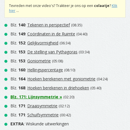
Tevreden met onze video's? Trakteer je ons op een
colaatje
?
Klik
hier
...
Blz.
140
:
Tekenen in perspectief
(08:35)
Blz.
149
:
Coördinaten in de Ruimte
(04:40)
Blz.
152
:
Gelijkvormigheid
(06:34)
Blz.
153
:
De stelling van Pythagoras
(03:34)
Blz.
153
:
Goniometrie
(05:08)
Blz.
160
:
Hellingspercentage
(08:10)
Blz.
164
:
Hoeken berekenen met goniometrie
(04:24)
Blz.
168
:
Hoeken berekenen in driehoeken
(05:40)
Blz.
171
:
Lijnsymmetrie
»
(02:20)
Blz.
171
:
Draaisymmetrie
(02:12)
Blz.
171
:
Schuifsymmetrie
(00:42)
EXTRA
: Wiskunde uitwerkingen