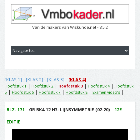
Van de makers van Wiskunde.net - 8.5.2
[KLAS 1]
-
[KLAS 2]
-
[KLAS 3]
-
[KLAS 4]
|
|
|
|
Hoofdstuk 1
Hoofdstuk 2
Hoofdstuk 3
Hoofdstuk 4
Hoofdstuk
|
|
|
|
|
5
Hoofdstuk 6
Hoofdstuk 7
Hoofdstuk 8
Examen video's
BLZ. 171
- GR BK4 12 H3: LIJNSYMMETRIE (02:20) -
12E
EDITIE