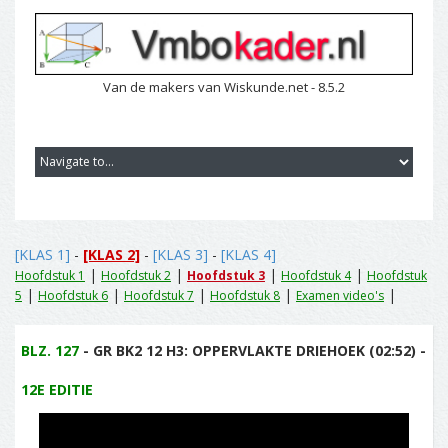
Van de makers van Wiskunde.net - 8.5.2
[KLAS 1]
-
[KLAS 2]
-
[KLAS 3]
-
[KLAS 4]
|
|
|
|
Hoofdstuk 1
Hoofdstuk 2
Hoofdstuk 3
Hoofdstuk 4
Hoofdstuk
|
|
|
|
|
5
Hoofdstuk 6
Hoofdstuk 7
Hoofdstuk 8
Examen video's
BLZ. 127
- GR BK2 12 H3: OPPERVLAKTE DRIEHOEK (02:52) -
12E EDITIE