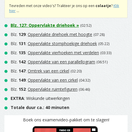
Tevreden met onze video's? Trakteer je ons op een
colaatje
?
Klik
hier
...
Blz.
127
:
Oppervlakte driehoek
»
(02:52)
Blz.
129
:
Oppervlakte driehoek met hoogte
(07:28)
Blz.
131
:
Oppervlakte stomphoekige driehoek
(05:22)
Blz.
135
:
Oppervlakte vierhoeken met verdelen
(03:33)
Blz.
142
:
Oppervlakte van een parallellogram
(06:51)
Blz.
147
:
Omtrek van een cirkel
(02:20)
Blz.
149
:
Oppervlakte van een cirkel
(04:32)
Blz.
152
:
Oppervlakte ruimtefiguren
(06:46)
EXTRA
: Wiskunde uitwerkingen
Totale duur ca.: 40 minuten
Boek ons examenvideo-pakket om te slagen!