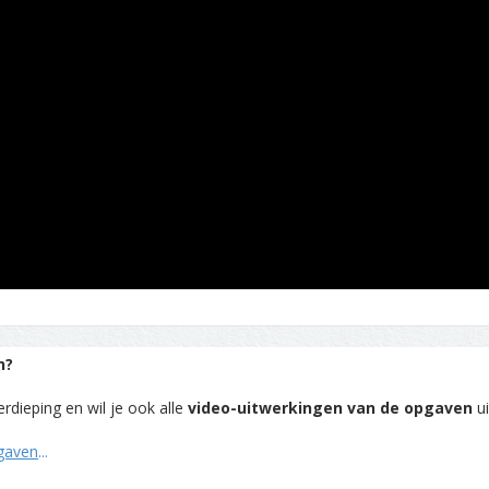
n?
rdieping en wil je ook alle
video-uitwerkingen van de opgaven
ui
pgaven
...