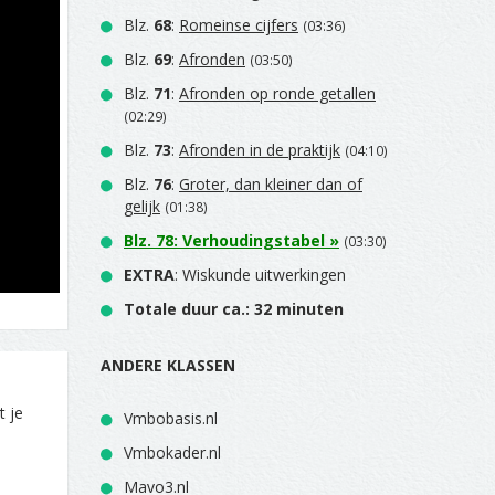
Blz.
68
:
Romeinse cijfers
(03:36)
Blz.
69
:
Afronden
(03:50)
Blz.
71
:
Afronden op ronde getallen
(02:29)
Blz.
73
:
Afronden in de praktijk
(04:10)
Blz.
76
:
Groter, dan kleiner dan of
gelijk
(01:38)
Blz.
78
:
Verhoudingstabel
»
(03:30)
EXTRA
: Wiskunde uitwerkingen
Totale duur ca.: 32 minuten
ANDERE KLASSEN
t je
Vmbobasis.nl
Vmbokader.nl
Mavo3.nl