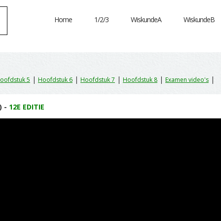
Home
1/2/3
WiskundeA
WiskundeB
|
|
|
|
|
oofdstuk 5
Hoofdstuk 6
Hoofdstuk 7
Hoofdstuk 8
Examen video's
) -
12E EDITIE