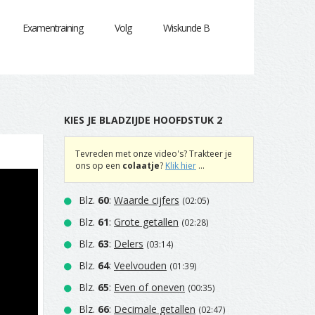
Examentraining
Volg
Wiskunde B
KIES JE BLADZIJDE HOOFDSTUK 2
Tevreden met onze video's? Trakteer je
ons op een
colaatje
?
Klik hier
...
Blz.
60
:
Waarde cijfers
(02:05)
Blz.
61
:
Grote getallen
(02:28)
Blz.
63
:
Delers
(03:14)
Blz.
64
:
Veelvouden
(01:39)
Blz.
65
:
Even of oneven
(00:35)
Blz.
66
:
Decimale getallen
(02:47)