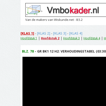
Van de makers van Wiskunde.net - 8.5.2
[KLAS 1]
-
[KLAS 2]
-
[KLAS 3]
-
[KLAS 4]
|
|
|
|
Hoofdstuk 1
Hoofdstuk 2
Hoofdstuk 3
Hoofdstuk 4
H
BLZ. 78
- GR BK1 12 H2: VERHOUDINGSTABEL (03:30