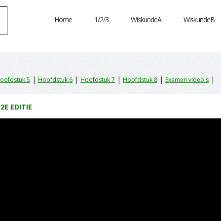
Home
1/2/3
WiskundeA
WiskundeB
|
|
|
|
|
oofdstuk 5
Hoofdstuk 6
Hoofdstuk 7
Hoofdstuk 8
Examen video's
12E EDITIE