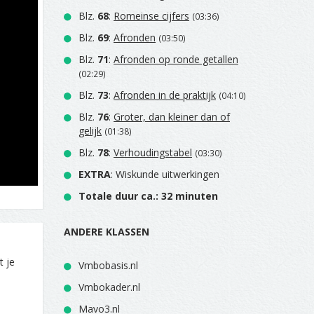
Blz.
68
:
Romeinse cijfers
(03:36)
Blz.
69
:
Afronden
(03:50)
Blz.
71
:
Afronden op ronde getallen
(02:29)
Blz.
73
:
Afronden in de praktijk
(04:10)
Blz.
76
:
Groter, dan kleiner dan of
gelijk
(01:38)
Blz.
78
:
Verhoudingstabel
(03:30)
EXTRA
: Wiskunde uitwerkingen
Totale duur ca.: 32 minuten
ANDERE KLASSEN
t je
Vmbobasis.nl
Vmbokader.nl
Mavo3.nl