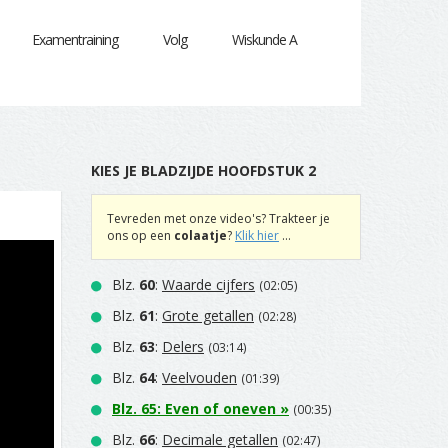
Examentraining
Volg
Wiskunde A
KIES JE BLADZIJDE HOOFDSTUK 2
Tevreden met onze video's? Trakteer je
ons op een
colaatje
?
Klik hier
...
Blz.
60
:
Waarde cijfers
(02:05)
Blz.
61
:
Grote getallen
(02:28)
Blz.
63
:
Delers
(03:14)
Blz.
64
:
Veelvouden
(01:39)
Blz.
65
:
Even of oneven
»
(00:35)
Blz.
66
:
Decimale getallen
(02:47)