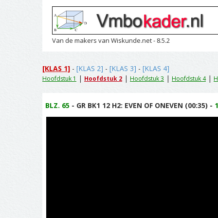
Van de makers van Wiskunde.net - 8.5.2
[KLAS 1]
-
[KLAS 2]
-
[KLAS 3]
-
[KLAS 4]
|
|
|
|
Hoofdstuk 1
Hoofdstuk 2
Hoofdstuk 3
Hoofdstuk 4
H
BLZ. 65
- GR BK1 12 H2: EVEN OF ONEVEN (00:35) -