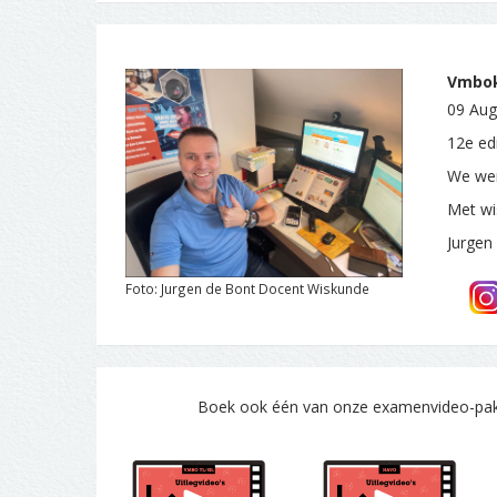
Vmbok
09 Aug
12e edi
We wen
Met wi
Jurgen
Foto: Jurgen de Bont Docent Wiskunde
Boek ook één van onze examenvideo-pakke