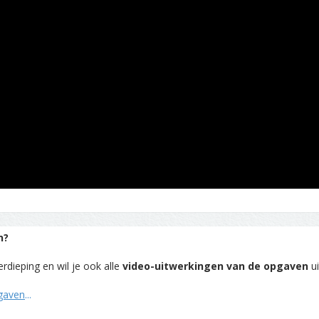
n?
rdieping en wil je ook alle
video-uitwerkingen van de opgaven
ui
pgaven
...