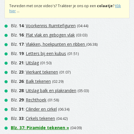
Tevreden met onze video's? Trakteer je ons op een
colaatje
?
Klik
hier
...
Blz.
14
:
Voorkennis Ruimtefiguren
(04:44)
Blz.
16
:
Plat vlak en gebogen vlak
(03:03)
Blz.
17
:
Vlakken, hoekpunten en ribben
(06:38)
Blz.
19
:
Letters bij een kubus
(01:51)
Blz.
21
:
Uitslag
(01:50)
Blz.
23
:
Vierkant tekenen
(01:07)
Blz.
26
:
Balk tekenen
(02:29)
Blz.
28
:
Uitslag balk en plakranden
(05:03)
Blz.
29
:
Rechthoek
(01:58)
Blz.
31
:
Cilinder en cirkel
(06:34)
Blz.
33
:
Cirkels tekenen
(04:42)
Blz.
37
:
Piramide tekenen
»
(04:09)