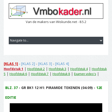
Van de makers van Wiskunde.net - 8.5.2
[KLAS 1]
-
[KLAS 2]
-
[KLAS 3]
-
[KLAS 4]
|
|
|
|
Hoofdstuk 1
Hoofdstuk 2
Hoofdstuk 3
Hoofdstuk 4
Hoofdstuk
|
|
|
|
|
5
Hoofdstuk 6
Hoofdstuk 7
Hoofdstuk 8
Examen video's
BLZ. 37
- GR BK1 12 H1: PIRAMIDE TEKENEN (04:09) -
12E
EDITIE