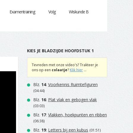
Examentraining
Volg
Wiskunde B
KIES JE BLADZIJDE HOOFDSTUK 1
Tevreden met onze video's? Trakteer je
ons op een
colaatje
?
Klik hier
...
Blz.
14
:
Voorkennis Ruimtefiguren
(04:44)
Blz.
16
:
Plat vlak en gebogen vlak
(03:03)
Blz.
17
:
Vlakken, hoekpunten en ribben
(06:38)
Blz.
19
:
Letters bij een kubus
(01:51)