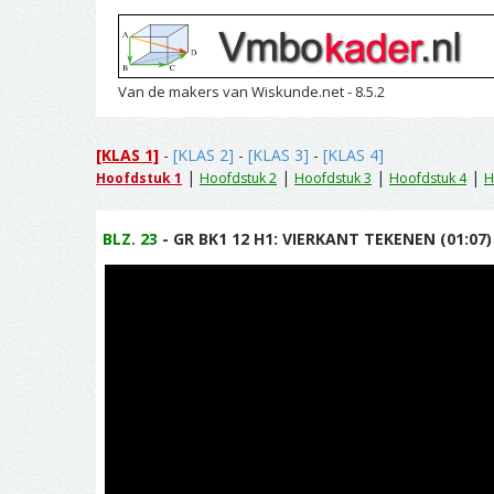
Van de makers van Wiskunde.net - 8.5.2
[KLAS 1]
-
[KLAS 2]
-
[KLAS 3]
-
[KLAS 4]
|
|
|
|
Hoofdstuk 1
Hoofdstuk 2
Hoofdstuk 3
Hoofdstuk 4
H
BLZ. 23
- GR BK1 12 H1: VIERKANT TEKENEN (01:07)