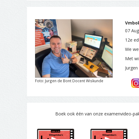
Vmbok
07 Aug
12e edi
We wen
Met wi
Jurgen
Foto: Jurgen de Bont Docent Wiskunde
Boek ook één van onze examenvideo-pakke