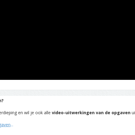
n?
rdieping en wil je ook alle
video-uitwerkingen van de opgaven
ui
pgaven
...