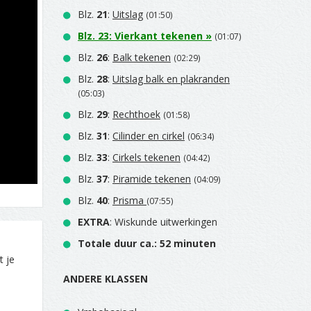
Blz.
21
:
Uitslag
(01:50)
Blz.
23
:
Vierkant tekenen
»
(01:07)
Blz.
26
:
Balk tekenen
(02:29)
Blz.
28
:
Uitslag balk en plakranden
(05:03)
Blz.
29
:
Rechthoek
(01:58)
Blz.
31
:
Cilinder en cirkel
(06:34)
Blz.
33
:
Cirkels tekenen
(04:42)
Blz.
37
:
Piramide tekenen
(04:09)
Blz.
40
:
Prisma
(07:55)
EXTRA
: Wiskunde uitwerkingen
Totale duur ca.: 52 minuten
t je
ANDERE KLASSEN