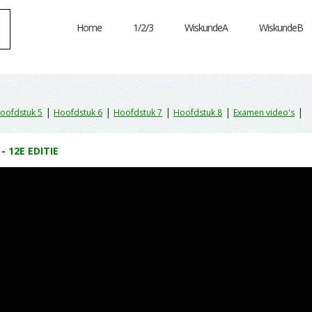
Home
1/2/3
WiskundeA
WiskundeB
|
|
|
|
|
oofdstuk 5
Hoofdstuk 6
Hoofdstuk 7
Hoofdstuk 8
Examen video's
 -
12E EDITIE